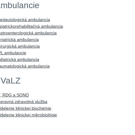
mbulancie
esteziologická ambulancia
ziatrickorehabilitačná ambulancia
stroenterologická ambulancia
riatrická ambulancia
irurgická ambulancia
L ambulancie
diatrická ambulancia
aumatologická ambulancia
VaLZ
, RDG a SONO
pravná zdravotná služba
delenie klinickej biochémie
delenie klinickej mikrobiológie