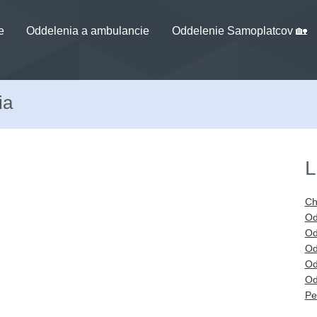
e
Oddelenia a ambulancie
Oddelenie Samoplatcov 🏡
ia
L
Ch
Od
Od
Od
Od
Od
Pe