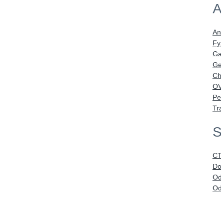
A
An
Fy
Ga
Ge
Ch
OV
Pe
Tr
S
CT
Do
Od
Od