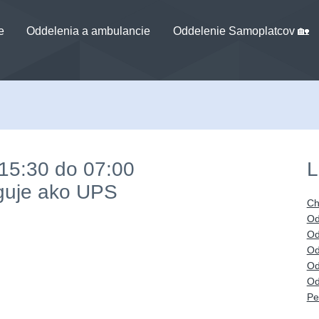
e
Oddelenia a ambulancie
Oddelenie Samoplatcov 🏡
15:30 do 07:00
L
guje ako UPS
Ch
Od
Od
Od
Od
Od
Pe