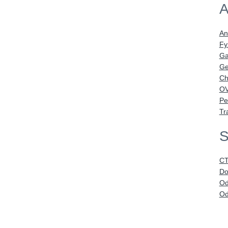
A
An
Fy
Ga
Ge
Ch
OV
Pe
Tr
S
CT
Do
Od
Od