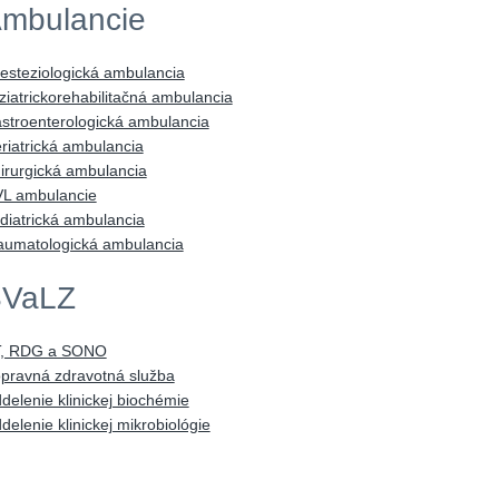
mbulancie
esteziologická ambulancia
ziatrickorehabilitačná ambulancia
stroenterologická ambulancia
riatrická ambulancia
irurgická ambulancia
L ambulancie
diatrická ambulancia
aumatologická ambulancia
VaLZ
, RDG a SONO
pravná zdravotná služba
delenie klinickej biochémie
delenie klinickej mikrobiológie